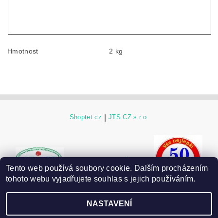
Hmotnost
2 kg
Shoptet.cz
|
JTS CZ s.r.o.
ESHOP JTS CZ původní
Tento web používá soubory cookie. Dalším procházením
tohoto webu vyjadřujete souhlas s jejich používáním.
NASTAVENÍ
2026 ©
JTS CZ s.r.o. - ESHOP
, všechna práva vyhrazena