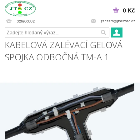
0 Kč
jtsczsro@jtsczsro.cz
326903332
KABELOVÁ ZALÉVACÍ GELOVÁ
SPOJKA ODBOČNÁ TM-A 1