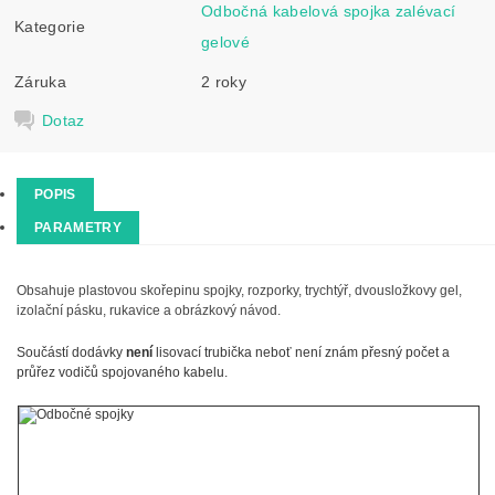
Odbočná kabelová spojka zalévací
Kategorie
gelové
Záruka
2 roky
Dotaz
POPIS
PARAMETRY
Obsahuje plastovou skořepinu spojky, rozporky, trychtýř, dvousložkovy gel,
izolační pásku, rukavice a obrázkový návod.
Součástí dodávky
není
lisovací trubička neboť není znám přesný počet a
průřez vodičů spojovaného kabelu.