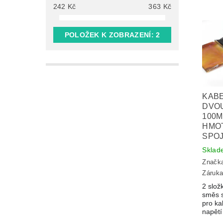
242
Kč
363
Kč
POLOŽEK K ZOBRAZENÍ:
2
KAB
DVO
100M
HMO
SPO
Sklad
Značk
Záruka
2 slož
směs 
pro ka
napětí