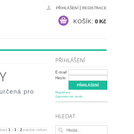
|
PŘIHLÁŠENÍ
REGISTRACE
KOŠÍK:
0 Kč
PŘIHLÁŠENÍ
Y
E-mail
Heslo
 určená pro
Registrace
Zapomenuté heslo
HLEDAT
1
1
2
ránka
z
-
položek celkem