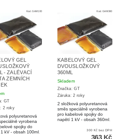
Kód:
GAM100
Kód:
GAM360
ELOVÝ GEL
KABELOVÝ GEL
USLOŽKOVÝ
DVOUSLOŽKOVÝ
L - ZALÉVACÍ
360ML
TA ZEMNÍCH
Skladem
JEK
Značka:
GT
em
Záruka: 2 roky
a:
GT
2 složková polyuretanová
: 2 roky
směs speciálně vyrobena
pro kabelové spojky do
ková polyuretanová
napětí 1 kV - obsah 360ml
.
speciálně vyrobena
belové spojky do
300 Kč bez DPH
 1 kV - obsah 100ml
.
363 Kč