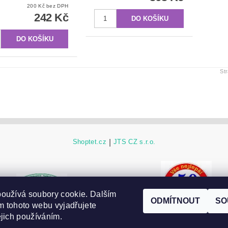
200 Kč bez DPH
242 Kč
St
Shoptet.cz
|
JTS CZ s.r.o.
ESHOP JTS CZ původní
oužívá soubory cookie. Dalším
ODMÍTNOUT
SO
 tohoto webu vyjadřujete
ejich používáním.