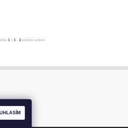
1
1
2
ránka
z
-
položek celkem
UHLASÍM