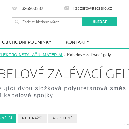
jtsczsro@jtsczsro.cz
326903332
OBCHODNÍ PODMÍNKY
KONTAKTY
ELEKTROINSTALAČNÍ MATERIÁL
Kabelové zalévací gely
BELOVÉ ZALÉVACÍ GEL
zující dvou složková polyuretanová směs
í kabelové spojky.
VNĚJŠÍ
NEJDRAŽŠÍ
ABECEDNĚ
St