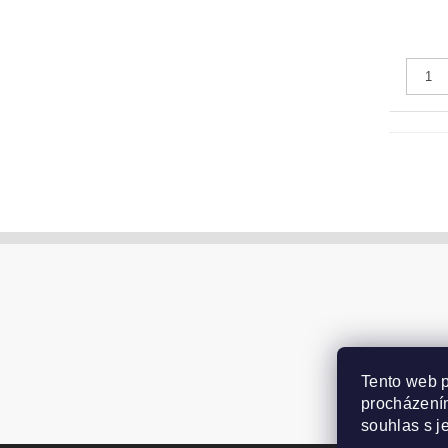
Tento web p
procházením
souhlas s j