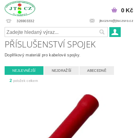
0 Kč
jtsczsro@jtsczsro.cz
326903332
PŘÍSLUŠENSTVÍ SPOJEK
Doplňkový materiál pro kabelové spojky.
NEJLEVNĚJŠÍ
NEJDRAŽŠÍ
ABECEDNĚ
2
položek celkem