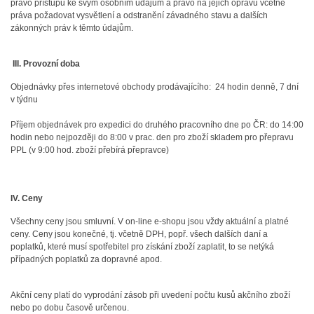
právo přístupu ke svým osobním údajům a právo na jejich opravu včetně
práva požadovat vysvětlení a odstranění závadného stavu a dalších
zákonných práv k těmto údajům.
III. Provozní doba
Objednávky přes internetové obchody prodávajícího: 24 hodin denně, 7 dní
v týdnu
Příjem objednávek pro expedici do druhého pracovního dne po ČR: do 14:00
hodin nebo nejpozději do 8:00 v prac. den pro zboží skladem pro přepravu
PPL (v 9:00 hod. zboží přebírá přepravce)
IV. Ceny
Všechny ceny jsou smluvní. V on-line e-shopu jsou vždy aktuální a platné
ceny. Ceny jsou konečné, tj. včetně DPH, popř. všech dalších daní a
poplatků, které musí spotřebitel pro získání zboží zaplatit, to se netýká
případných poplatků za dopravné apod.
Akční ceny platí do vyprodání zásob při uvedení počtu kusů akčního zboží
nebo po dobu časově určenou.