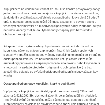
Kupující bere na vědomí skutečnost, že jsou-li se zbožím poskytovány dárky,
je darovací smlouva mezi prodávajícím a kupujícím uzavřena s podmínkou,
že dojde-li k využití práva spotřebitele odstoupit od smlouvy dle § 53 odst. 7
obč. z., darovací smlouva pozbývá účinnosti a kupující je povinen spolu s
vráceným zbožím vrátit i s ním související poskytnuté dárky. V případě, že tyto
nebudou vráceny zpět, budou tyto hodnoty chápány jako bezdůvodné
obohacení kupujícího.
Při splnění všech výše uvedených podmínek pro vrácení zboží vznikne
kupujícímu nárok na vrácení zaplacených finančních částek spojených
s vráceným zbožím, které budou vráceny kupujícímu nejpozději do 14 dnů od
odstoupení od smlouvy. Při neuvedení čísla účtu je částka v téže lhůtě
automaticky připravena k čerpání pomocí dalšího nákupu nebo k vyzvednutí
v hotovosti na základě předložení originálního dobropisu, který je bez
zbytečného odkladu po vyřešení odstoupení od kupní smlouvy zákazníkovi
zaslán.
Odstoupení od smlouvy kupujícím, který je podnikatel
V případě, že kupující je podnikatel, uplatní se ustanovení § 436 a násl.
zákona č. 513/1991 Sb., obchodní zákoník, ve znění pozdějších předpisů.
Prodávající uvádí, že kupujícímu může být nabídnuta dohoda o ukončení
kupní smlouvy v závislosti na stavu vráceného zboží, ušlé záruce a aktuální