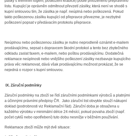
pásky s firemním logem, poškození krabice) podle přiloženého přepravního
listu. Kupující je oprávněn odmítnout převzetí zásilky, která není ve shodě s
kupní smlouvou tím, že zásilka je např. neúplná nebo poškozená. Pokud
takto poškozenou zásilku kupující od přepravce převezme, je nezbytné
poškození popsat v předávacím protokolu přepravce.
Neúplnou nebo poškozenou zásilku je nutno neprodleně oznámit e-mailem
prodávajícímu, sepsat s dopravcem škodní protokol a tento bez zbytečného
odkladu zaslat faxem, e-mailem, nebo poštou prodávajícímu. Dodatečná
reklamace neúplnosti nebo vnějšího poškození zásilky nezbavuje kupujícího
práva věc reklamovat, dává však prodávajícímu možnost prokázat, že se
nejedná o rozpor s kupní smlouvou.
IX. Záruční podmínky
Záruční podmínky na zboží se řídí záručními podmínkami výrobců a platnými
a účinnými právními předpisy ČR. Jako záruční list obvykle slouží nákupní
doklad (podrobnosti viz Reklamační řád). Záruční doba je obsažena u
každého výrobku v minimální délce 24 měsící, pokud povaha zboží (např.
počet cyklů nebo opotřebení) tuto dobu nesnižje v běžném používání.
Reklamace zboží může mýt dvě situace: