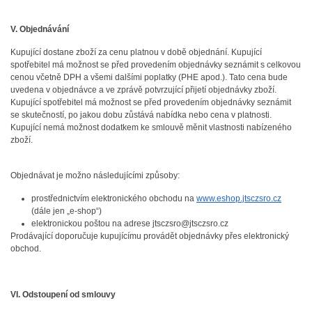
V. Objednávání
Kupující dostane zboží za cenu platnou v době objednání. Kupující
spotřebitel má možnost se před provedením objednávky seznámit s celkovou
cenou včetně DPH a všemi dalšími poplatky (PHE apod.). Tato cena bude
uvedena v objednávce a ve zprávě potvrzující přijetí objednávky zboží.
Kupující spotřebitel má možnost se před provedením objednávky seznámit
se skutečností, po jakou dobu zůstává nabídka nebo cena v platnosti.
Kupující nemá možnost dodatkem ke smlouvě měnit vlastnosti nabízeného
zboží.
Objednávat je možno následujícími způsoby:
prostřednictvím elektronického obchodu na
www.eshop.jtsczsro.cz
(dále jen „e-shop“)
elektronickou poštou na adrese jtsczsro@jtsczsro.cz
Prodávající doporučuje kupujícímu provádět objednávky přes elektronický
obchod.
VI. Odstoupení od smlouvy