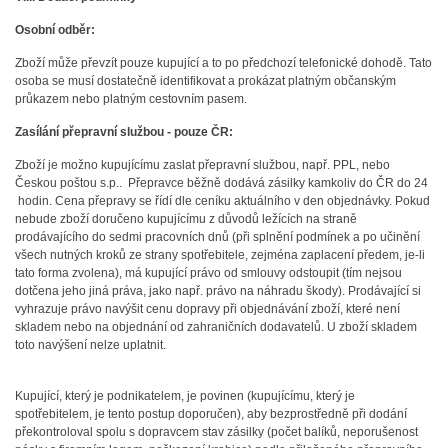
Osobní odběr:
Zboží může převzít pouze kupující a to po předchozí telefonické dohodě. Tato
osoba se musí dostatečně identifikovat a prokázat platným občanským
průkazem nebo platným cestovním pasem.
Zasílání přepravní službou - pouze ČR:
Zboží je možno kupujícímu zaslat přepravní službou, např. PPL, nebo
Českou poštou s.p.. Přepravce běžně dodává zásilky kamkoliv do ČR do 24
hodin. Cena přepravy se řídí dle ceníku aktuálního v den objednávky. Pokud
nebude zboží doručeno kupujícímu z důvodů ležících na straně
prodávajícího do sedmi pracovních dnů (při splnění podmínek a po učinění
všech nutných kroků ze strany spotřebitele, zejména zaplacení předem, je-li
tato forma zvolena), má kupující právo od smlouvy odstoupit (tím nejsou
dotčena jeho jiná práva, jako např. právo na náhradu škody). Prodávající si
vyhrazuje právo navýšit cenu dopravy při objednávání zboží, které není
skladem nebo na objednání od zahraničních dodavatelů. U zboží skladem
toto navýšení nelze uplatnit.
Kupující, který je podnikatelem, je povinen (kupujícímu, který je
spotřebitelem, je tento postup doporučen), aby bezprostředně při dodání
překontroloval spolu s dopravcem stav zásilky (počet balíků, neporušenost