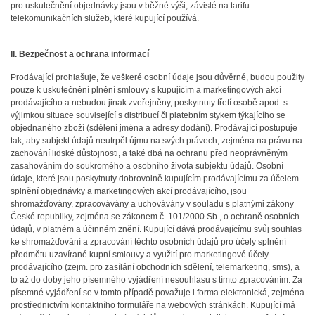
pro uskutečnění objednávky jsou v běžné výši, závislé na tarifu
telekomunikačních služeb, které kupující používá.
II. Bezpečnost a ochrana informací
Prodávající prohlašuje, že veškeré osobní údaje jsou důvěrné, budou použity
pouze k uskutečnění plnění smlouvy s kupujícím a marketingových akcí
prodávajícího a nebudou jinak zveřejněny, poskytnuty třetí osobě apod. s
výjimkou situace související s distribucí či platebním stykem týkajícího se
objednaného zboží (sdělení jména a adresy dodání). Prodávající postupuje
tak, aby subjekt údajů neutrpěl újmu na svých právech, zejména na právu na
zachování lidské důstojnosti, a také dbá na ochranu před neoprávněným
zasahováním do soukromého a osobního života subjektu údajů. Osobní
údaje, které jsou poskytnuty dobrovolně kupujícím prodávajícímu za účelem
splnění objednávky a marketingových akcí prodávajícího, jsou
shromažďovány, zpracovávány a uchovávány v souladu s platnými zákony
České republiky, zejména se zákonem č. 101/2000 Sb., o ochraně osobních
údajů, v platném a účinném znění. Kupující dává prodávajícímu svůj souhlas
ke shromažďování a zpracování těchto osobních údajů pro účely splnění
předmětu uzavírané kupní smlouvy a využití pro marketingové účely
prodávajícího (zejm. pro zasílání obchodních sdělení, telemarketing, sms), a
to až do doby jeho písemného vyjádření nesouhlasu s tímto zpracováním. Za
písemné vyjádření se v tomto případě považuje i forma elektronická, zejména
prostřednictvím kontaktního formuláře na webových stránkách. Kupující má