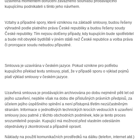
uzavřena momentem doručení závazného souhlasu prodávajícího
kupujícímu podnikateli s tímto jeho návrhem.
Vztahy a případné spory, které vzniknou na základě smlouvy, budou řešeny
výhradně podle platného práva České republiky a budou řešeny soudy
České republiky. Tím nejsou dotčeny případy, kdy kupujícím bude spotřebitel
a bude mít obvyklé bydliště v jiném státě než České republice a volba práva
či prorogace soudu nebudou přípustné.
Smlouva je uzavírána v českém jazyce. Pokud vznikne pro potřebu
kupujícího překlad textu smlouvy, platí, že v případě sporu o výklad pojmů
platí výklad smlouvy v českém jazyce.
Uzavřená smlouva je prodávajícím archivována po dobu nejméně pěti let od
jejího uzavření, nejdéle však na dobu dle příslušných právních předpisů, za
účelem jejího úspěšného splnění a není přístupná třetím nezúčastněným
stranám. Informace o jednotlivých technických krocích vedoucích k uzavření
smlouvy jsou patrné z těchto obchodních podmínek, kde je tento proces
srozumitelně popsán. Kupující má možnost před vlastním odesláním
objednávky ji zkontrolovat a případně opravit.
Náklady na použití komunikačních prostředků na dálku (telefon, internet atd.)