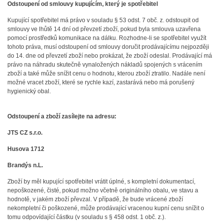
Odstoupení od smlouvy kupujícím, který je spotřebitel
Kupující spotřebitel má právo v souladu § 53 odst. 7 obč. z. odstoupit od
smlouvy ve lhůtě 14 dní od převzetí zboží, pokud byla smlouva uzavřena
pomocí prostředků komunikace na dálku. Rozhodne-li se spotřebitel využít
tohoto práva, musí odstoupení od smlouvy doručit prodávajícímu nejpozději
do 14. dne od převzetí zboží nebo prokázat, že zboží odeslal. Prodávající má
právo na náhradu skutečně vynaložených nákladů spojených s vrácením
zboží a také může snížit cenu o hodnotu, kterou zboží ztratilo. Nadále není
možné vracet zboží, které se rychle kazí, zastarává nebo má porušený
hygienický obal.
Odstoupení a zboží zasílejte na adresu:
JTS CZ s.r.o.
Husova 1712
Brandýs n.L.
Zboží by měl kupující spotřebitel vrátit úplné, s kompletní dokumentací,
nepoškozené, čisté, pokud možno včetně originálního obalu, ve stavu a
hodnotě, v jakém zboží převzal. V případě, že bude vrácené zboží
nekompletní či poškozené, může prodávající vracenou kupní cenu snížit o
tomu odpovídající částku (v souladu s § 458 odst. 1 obč. z.).