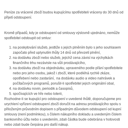
Peníze za vrácené zboží budou kupujícímu spotřebiteli vráceny do 30 dnů od
přijetí odstoupení.
Kromě případů, kdy je odstoupení od smlouvy výslovně ujednáno, nemůže
spotřebitel odstoupit od smluv:
na poskytování služeb, jestliže s jejich plněním bylo s jeho souhlasem
započato před uplynutím lhůty 14 dnů od převzetí plnění,
na dodávku zboží nebo služeb, jejichž cena závisí na výchylkách
finančního trhu nezávisle na vůli prodávajícího,
na dodávku zboží na objednávku, upraveného podle přání spotřebitele
nebo pro jeho osobu, jakož i zboží, které podléhá rychlé zkáze,
opotřebení nebo zastarání, na dodávku audio a video nahrávek a
počítačových programů, porušil-li spotřebitel jejich originální obal,
na dodávku novin, periodik a časopisů,
spočívajících ve hře nebo loterii,
Rozhodne-li se kupující pro odstoupení v uvedené lhůtě, doporučujeme pro
urychlení vyřízení odstoupení zboží doručit na adresu prodávajícího spolu s
přiloženým průvodním dopisem s případným důvodem odstoupení od kupní
smlouvy (není podmínkou), s číslem nákupního dokladu a uvedeným číslem
bankovního účtu nebo s uvedením, zdali částka bude odebrána v hotovosti
nebo zdali bude čerpána pro další nákup.