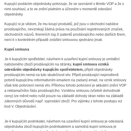
Kupující podáním objednávky potvrzuje, že se seznámil s těmito VOP a že s
nimi souhlasí, a to ve znění platném a účinném v momentě odeslání
objednávky.
Kupující si je vědom, že mu koupí produktů, jež jsou v obchodní nabídce
prodávajícího, nevznikají žádná práva na používání registrovaných značek,
obchodních názvů, firemních log či patentů prodávajícího nebo dalších firem,
není-li v konkrétním případě zvláštní smlouvou sjednáno jinak.
Kupní smlouva
Je-li kupujícím spotřebitel, návrhem k uzavření kupní smlouvy je umístění
nabízeného zboží prodávajícím na stránky,
kupní smlouva vzniká
odesláním objednávky kupujícím spotřebitelem,
přijetí objednávky
prodávajícím nemá na tuto skutečnost vliv. Přijetí prodávající neprodleně
potvrdí kupujícímu informativním emailem na zadaný email, na vznik smlouvy
však toto potvrzení nemá vliv. Přílohou tohoto potvrzení je aktuální znění VOP
a reklamačního řádu prodávajícího. Vzniklou smlouvu (včetně dohodnuté
ceny) lze měnit nebo rušit pouze na základě dohody stran nebo na základě
zákonných důvodů např. vyprodání zboží. Pro výjimku z tohoto postupu viz
bod V. Objednávání.
Je-li kupujícím podnikatel, návrhem na uzavření kupní smlouvy je odeslaná
objednávka zboží kupujícím podnikatelem a samotná kupní smlouva je