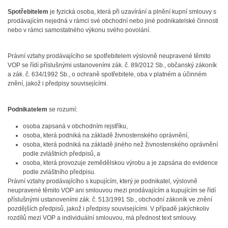
Spotřebitelem
je fyzická osoba, která při uzavírání a plnění kupní smlouvy s
prodávajícím nejedná v rámci své obchodní nebo jiné podnikatelské činnosti
nebo v rámci samostatného výkonu svého povolání.
Právní vztahy prodávajícího se spotřebitelem výslovně neupravené těmito
VOP se řídí příslušnými ustanoveními zák. č. 89/2012 Sb., občanský zákoník
a zák. č. 634/1992 Sb., o ochraně spotřebitele, oba v platném a účinném
znění, jakož i předpisy souvisejícími.
Podnikatelem
se rozumí:
osoba zapsaná v obchodním rejstříku,
osoba, která podniká na základě živnostenského oprávnění,
osoba, která podniká na základě jiného než živnostenského oprávnění
podle zvláštních předpisů, a
osoba, která provozuje zemědělskou výrobu a je zapsána do evidence
podle zvláštního předpisu.
Právní vztahy prodávajícího s kupujícím, který je podnikatel, výslovně
neupravené těmito VOP ani smlouvou mezi prodávajícím a kupujícím se řídí
příslušnými ustanoveními zák. č. 513/1991 Sb., obchodní zákoník ve znění
pozdějších předpisů, jakož i předpisy souvisejícími. V případě jakýchkoliv
rozdílů mezi VOP a individuální smlouvou, má přednost text smlouvy.