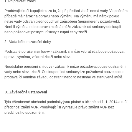
1, Při převzetí zboží
Prodávající ručí kupujícímu za to, že při předání zboží nemá vady. V opačném
případě má nárok na opravu nebo výměnu. Na výměnu má nárok pokud
nelze vady odstranit jednoduchým způsobem (nepřiměřený požadavek).
Není-li výměna nebo oprava možná může zákazník od smlouvy odstoupit
nebo požadovat poskytnutí slevy z kupní ceny zboží.
2, Vada během záruční doby
Podstatné porušení smlouvy - zákazník si může vybrat zda bude požadovat
opravu, výměnu, vrácení zboží nebo slevu.
Neodstatné porušení smlouvy - zákazník může požadovat pouze odstranění
vady nebo slevu zboží. Odstoupení od smlouvy lze požadovat pouze pokud
prodávající odmítne závadu odstranit nebo to nestihne ve stanuvené lhůtě.
X. Závěrečná ustanovení
Tyto Všeobecné obchodní podmínky jsou platné a účinné od 1. 1. 2014 a ruší
předchozí znění VOP. Prodávající si vyhrazuje právo změnit VOP bez
předchozího upozornění.