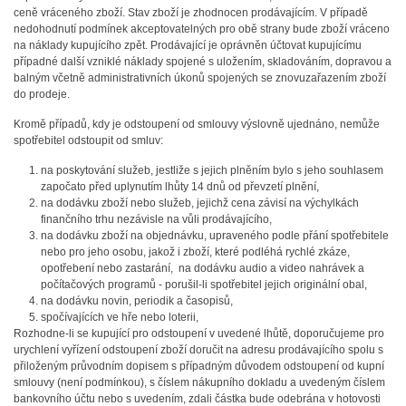
ceně vráceného zboží. Stav zboží je zhodnocen prodávajícím. V případě
nedohodnutí podmínek akceptovatelných pro obě strany bude zboží vráceno
na náklady kupujícího zpět. Prodávající je oprávněn účtovat kupujícímu
případné další vzniklé náklady spojené s uložením, skladováním, dopravou a
balným včetně administrativních úkonů spojených se znovuzařazením zboží
do prodeje.
Kromě případů, kdy je odstoupení od smlouvy výslovně ujednáno, nemůže
spotřebitel odstoupit od smluv:
na poskytování služeb, jestliže s jejich plněním bylo s jeho souhlasem
započato před uplynutím lhůty 14 dnů od převzetí plnění,
na dodávku zboží nebo služeb, jejichž cena závisí na výchylkách
finančního trhu nezávisle na vůli prodávajícího,
na dodávku zboží na objednávku, upraveného podle přání spotřebitele
nebo pro jeho osobu, jakož i zboží, které podléhá rychlé zkáze,
opotřebení nebo zastarání, na dodávku audio a video nahrávek a
počítačových programů - porušil-li spotřebitel jejich originální obal,
na dodávku novin, periodik a časopisů,
spočívajících ve hře nebo loterii,
Rozhodne-li se kupující pro odstoupení v uvedené lhůtě, doporučujeme pro
urychlení vyřízení odstoupení zboží doručit na adresu prodávajícího spolu s
přiloženým průvodním dopisem s případným důvodem odstoupení od kupní
smlouvy (není podmínkou), s číslem nákupního dokladu a uvedeným číslem
bankovního účtu nebo s uvedením, zdali částka bude odebrána v hotovosti