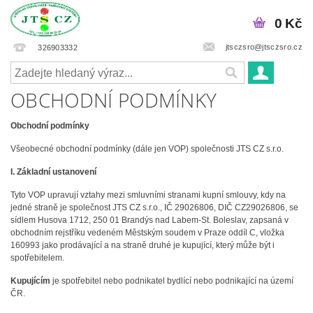
0 Kč
jtsczsro@jtsczsro.cz
326903332
OBCHODNÍ PODMÍNKY
Obchodní podmínky
Všeobecné obchodní podmínky (dále jen VOP) společnosti JTS CZ s.r.o.
I. Základní ustanovení
Tyto VOP upravují vztahy mezi smluvními stranami kupní smlouvy, kdy na
jedné straně je společnost JTS CZ s.r.o., IČ 29026806, DIČ CZ29026806, se
sídlem Husova 1712, 250 01 Brandýs nad Labem-St. Boleslav, zapsaná v
obchodním rejstříku vedeném Městským soudem v Praze oddíl C, vložka
160993 jako prodávající a na straně druhé je kupující, který může být i
spotřebitelem.
Kupujícím
je spotřebitel nebo podnikatel bydlící nebo podnikající na území
ČR.