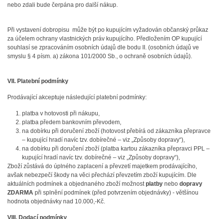
nebo zdali bude čerpána pro další nákup.
Při vystavení dobropisu může být po kupujícím vyžadován občanský průkaz
za účelem ochrany vlastnických práv kupujícího. Předložením OP kupující
souhlasí se zpracováním osobních údajů dle bodu II. (osobních údajů ve
smyslu § 4 písm. a) zákona 101/2000 Sb., o ochraně osobních údajů).
VII. Platební podmínky
Prodávající akceptuje následující platební podmínky:
platba v hotovosti při nákupu,
platba předem bankovním převodem,
na dobírku při doručení zboží (hotovost přebírá od zákazníka přepravce
– kupující hradí navíc tzv. dobírečné – viz „Způsoby dopravy“),
na dobírku při doručení zboží (platba kartou zákazníka přepravci PPL –
kupující hradí navíc tzv. dobírečné – viz „Způsoby dopravy“),
Zboží zůstává do úplného zaplacení a převzetí majetkem prodávajícího,
avšak nebezpečí škody na věci přechází převzetím zboží kupujícím. Dle
aktuálních podmínek a objednaného zboží možnost
platby
nebo
dopravy
ZDARMA
při splnění podmínek (před potvrzením objednávky) - většínou
hodnota objednávky nad 10.000,-Kč.
VIII. Dodací podmínky