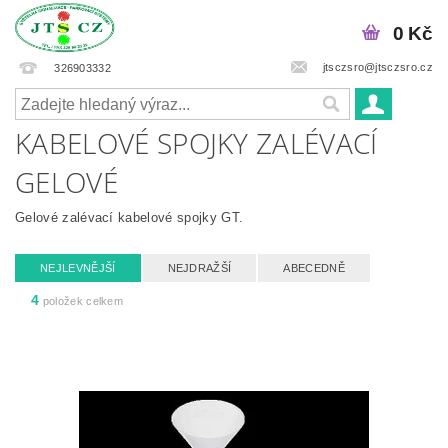
0 Kč
jtsczsro@jtsczsro.cz
326903332
KABELOVÉ SPOJKY ZALÉVACÍ
GELOVÉ
Gelové zalévací kabelové spojky GT.
NEJLEVNĚJŠÍ
NEJDRAŽŠÍ
ABECEDNĚ
4
položek celkem