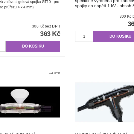
speciálně vyrobena pro kabelo
á zalévací gelová spojka GT10 - pro
spojky do napětí 1 kV - obsah
do průřezu 4 x 4 mm2.
3
3
300 Kč bez DPH
363 Kč
Kód:
GT12