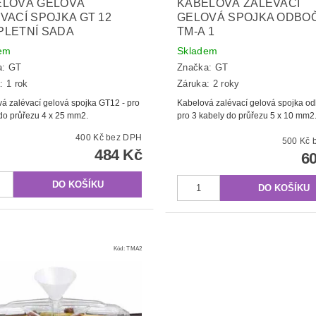
ELOVÁ GELOVÁ
KABELOVÁ ZALÉVACÍ
VACÍ SPOJKA GT 12
GELOVÁ SPOJKA ODBO
PLETNÍ SADA
TM-A 1
em
Skladem
a:
GT
Značka:
GT
: 1 rok
Záruka: 2 roky
á zalévací gelová spojka GT12 - pro
Kabelová zalévací gelová spojka od
do průřezu 4 x 25 mm2.
pro 3 kabely do průřezu 5 x 10 mm2
400 Kč bez DPH
5
484 Kč
6
Kód:
TMA2