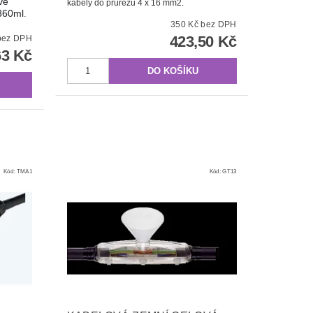
vé
kabely do průřezu 4 x 16 mm2.
 360ml
.
350 Kč bez DPH
423,50 Kč
00 Kč bez DPH
63 Kč
Kód:
TMA1
Kód:
GT13