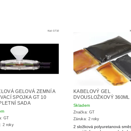
Kód:
GT10
LOVÁ GELOVÁ ZEMNÍ A
KABELOVÝ GEL
VACÍ SPOJKA GT 10
DVOUSLOŽKOVÝ 360ML
PLETNÍ SADA
Skladem
em
Značka:
GT
a:
GT
Záruka: 2 roky
: 2 roky
2 složková polyuretanová smě