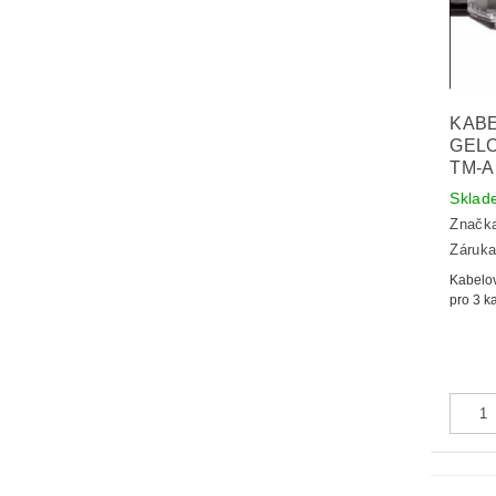
KABE
GEL
TM-A
Sklad
Značk
Záruka
Kabelov
pro 3 k