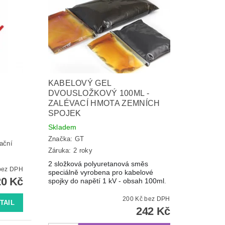
KABELOVÝ GEL
DVOUSLOŽKOVÝ 100ML -
ZALÉVACÍ HMOTA ZEMNÍCH
SPOJEK
Skladem
Značka:
GT
lační
Záruka: 2 roky
2 složková polyuretanová směs
d 16,53 Kč bez DPH
speciálně vyrobena pro kabelové
0 Kč
spojky do napětí 1 kV - obsah 100ml
.
200 Kč bez DPH
TAIL
242 Kč