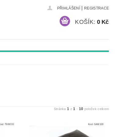
|
PŘIHLÁŠENÍ
REGISTRACE
KOŠÍK:
0 Kč
1
1
10
Stránka
z
-
položek celkem
Kód:
79/MOD
Kód:
GAM100