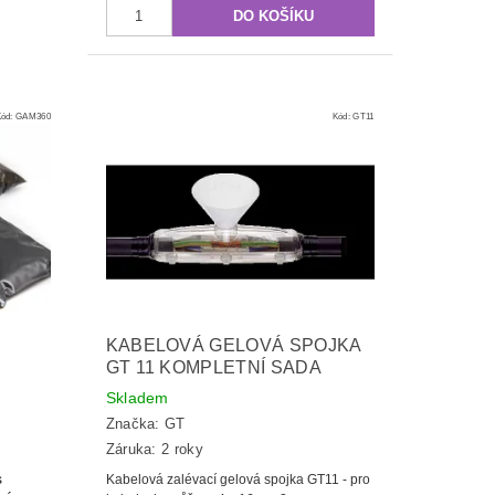
Kód:
GAM360
Kód:
GT11
KABELOVÁ GELOVÁ SPOJKA
GT 11 KOMPLETNÍ SADA
Skladem
Značka:
GT
Záruka: 2 roky
s
Kabelová zalévací gelová spojka GT11 - pro