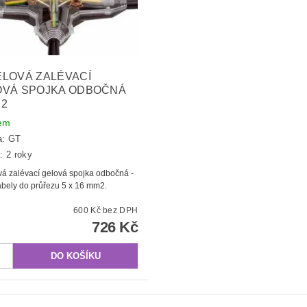
LOVÁ ZALÉVACÍ
OVÁ SPOJKA ODBOČNÁ
 2
em
a:
GT
: 2 roky
á zalévací gelová spojka odbočná -
abely do průřezu 5 x 16 mm2.
600 Kč bez DPH
726 Kč