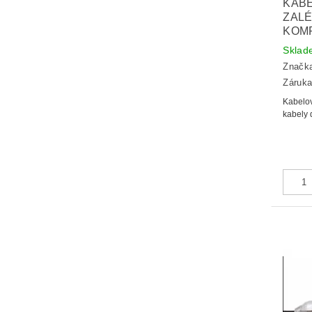
KAB
ZALÉ
KOM
Sklad
Značk
Záruka
Kabelov
kabely 