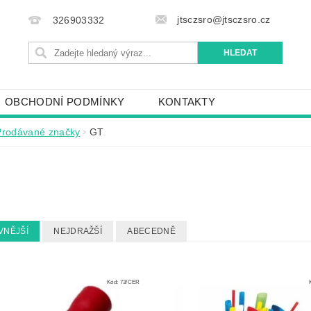
jtsczsro@jtsczsro.cz
326903332
OBCHODNÍ PODMÍNKY
KONTAKTY
Prodávané značky
GT
VNĚJŠÍ
NEJDRAŽŠÍ
ABECEDNĚ
Kód:
73/CER