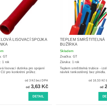
LOVÁ LISOVACÍ SPOJKA
TEPLEM SMRŠTITELNÁ
INKA
BUŽÍRKA
em
Skladem
a:
GT
Značka:
GT
: 1 rok
Záruka: 1 rok
vá lisovací dutinka pro spojení
Teplem smrštitelná trubice - izo
 CU pro konkrétní průřez.
návlek tenkostěnný bez plnidla.
od 3 Kč bez DPH
o
3,63 Kč
2
od
od
DETAIL
DE