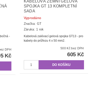
KABELOVÁ ZEMNÍ GELOVÁ
ČNÁ
SPOJKA GT 13 KOMPLETNÍ
SADA
Vyprodáno
Značka:
GT
Záruka: 1 rok
bočná -
Kabelová zalévací gelová spojka GT13 - pro
.
kabely do průřezu 4 x 50 mm2.
500 Kč bez DPH
00 Kč bez DPH
605 Kč
05 Kč