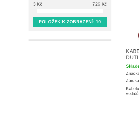
3
Kč
726
Kč
POLOŽEK K ZOBRAZENÍ:
10
KABE
DUT
Sklad
Značk
Záruka
Kabelo
vodičů